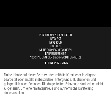
LICHT & SICHT
TESTPROTOKOLL
WLTP
LED-TAGFAHRLICHT
SPEZIFISCHE DATEN ELEKTROMODELLE
LADEKAPAZITÄT
52
LICHT- UND REGENSENSOR
PERSONENBEZOGENE DATEN
DATA ACT
IMPRESSUM
BORDLADEGERÄT DC
100
COOKIES
MEINE COOKIES VERWALTEN
FERNLICHTASSISTENT
BARRIEREFREIHEIT
BORDLADEGERÄT AC
11
ABSCHALTUNG DER 2G/3G-MOBILFUNKNETZE
© ALPINE 2017 - 2026
VOLL-LED-SCHEINWERFER LED PURE VISION
KRAFTSTOFFVERBRAUCH, CO2-EMISSIONEN INDIVIDUELLE
Einige Inhalte auf dieser Seite wurden mithilfe künstlicher Intelligenz
KONFIGURATION
bearbeitet oder erstellt, insbesondere Hintergründe, Illustrationen und
gelegentlich auch Personen. Die dargestellten Fahrzeuge sind jedoch nicht
CO2-EMISSION (G/KM), KOMBINIERT
0
INTERIEUR & KOMFORT
KI-generiert, um eine realitätsgetreue und authentische Darstellung
sicherzustellen.
STROMVERBRAUCH (IN KWH/100 KM),
15.8
KLIMAAUTOMATIK
KOMBINIERT