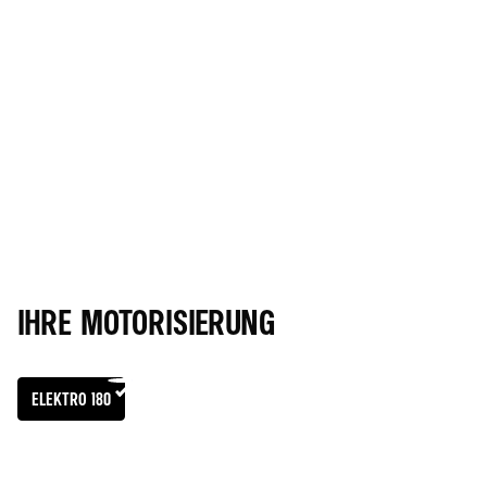
ELEKTRO
4
AUSSTATTUNGSMERKMALE
ALLE AUSSTATTUNGSMERK
INKLUSIVE
ICONIC ALU-RÄDER 19 ZOLL, DIAMANTSCHWARZ GLÄNZEND
ADAPTIVER TEMPOPILOT
INTERIEUR TEXTIL MIT GENARBTER OBERFLÄCHE / STOFF DUNKELBLAU,
GESTICKTES LOGO & FRANZ. FLAGGE
ALPINE PORTAL 10.1" MIT GOOGLE® BUILT-IN UND ARKAMYS® AUDIO 6 LS
IHRE MOTORISIERUNG
ELEKTRO 180
MOTOR
TECHNISCHE DA
ELEKTRO
AUTOMATIK