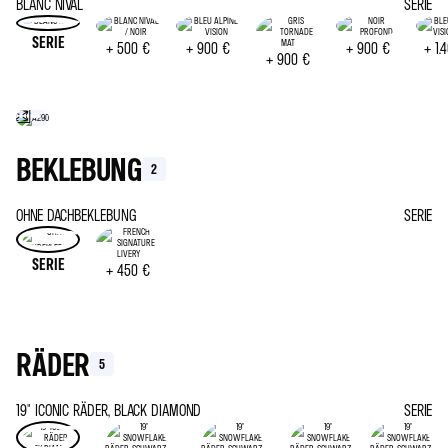
BLANC NIVAL
SERIE
SERIE
+
500 €
+
900 €
+
900 €
+
1.
+
900 €
BEKLEBUNG
2
OHNE DACHBEKLEBUNG
SERIE
SERIE
+
450 €
RÄDER
5
19" ICONIC RÄDER, BLACK DIAMOND
SERIE