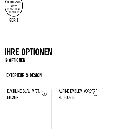
SERIE
IHRE OPTIONEN
19 OPTIONEN
EXTERIEUR & DESIGN
BLAUE
ALPINE-
DACHLINIE BLAU MATT,
ALPINE EMBLEM VORDERE
DACHLINIE,
EMBLEM
ELOXIERT
KOTFLÜGEL
MATT
AUF
ANODISIERT
VORDEREN
KOTFLÜGELN