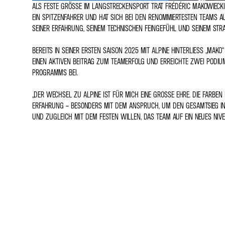
ALS FESTE GRÖSSE IM LANGSTRECKENSPORT TRAT FRÉDÉRIC MAKOWIECKI 
IN SPITZENFAHRER UND HAT SICH BEI DEN RENOMMIERTESTEN TEAMS AUSG
EINER ERFAHRUNG, SEINEM TECHNISCHEN FEINGEFÜHL UND SEINEM STRAT
BEREITS IN SEINER ERSTEN SAISON 2025 MIT ALPINE HINTERLIESS „MAKO
INEN AKTIVEN BEITRAG ZUM TEAMERFOLG UND ERREICHTE ZWEI PODIUM
ROGRAMMS BEI.
„DER WECHSEL ZU ALPINE IST FÜR MICH EINE GROSSE EHRE. DIE FARBEN
FAHRUNG – BESONDERS MIT DEM ANSPRUCH, UM DEN GESAMTSIEG IN LE
D ZUGLEICH MIT DEM FESTEN WILLEN, DAS TEAM AUF EIN NEUES NIVEA