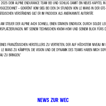
2025 DEM ALPINE ENDURANCE TEAM BEI UND SCHLUG DAMIT EIN NEUES KAPITEL IN S
EZEICHNET – GEKRÖNT VOM SIEG BEI DEN 24 STUNDEN VON LE MANS IN DER GTE-PRO
EGISCHEN VERSTÄNDNIS GILT ER IM PADDOCK ALS ANERKANNTE AUTORITÄT.
“ AM STEUER DER ALPINE A424 SCHNELL EINEN STARKEN EINDRUCK. DURCH SOLIDE LE
SPLATZIERUNGEN. MIT SEINEM TECHNISCHEN KNOW-HOW UND SEINEM BLICK FÜRS DE
 EINES FRANZÖSISCHEN HERSTELLERS ZU VERTRETEN, DER AUF HÖCHSTEM NIVEAU IM L
 MANS ZU KÄMPFEN. DIE VISION UND DIE DYNAMIK DES TEAMS HABEN MICH SOFORT 
U ZU BRINGEN.“
NEWS ZUR WEC