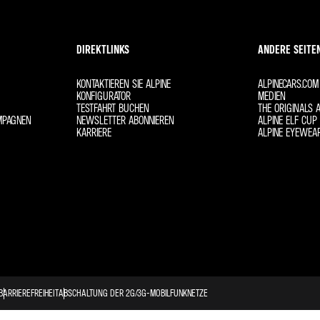
DIREKTLINKS
ANDERE SEITE
KONTAKTIEREN SIE ALPINE
ALPINECARS.COM
KONFIGURATOR
MEDIEN
TESTFAHRT BUCHEN
THE ORIGINALS A
MPAGNEN
NEWSLETTER ABONNIEREN
ALPINE ELF CUP 
KARRIERE
ALPINE EYEWEA
BARRIEREFREIHEIT
ABSCHALTUNG DER 2G/3G-MOBILFUNKNETZE