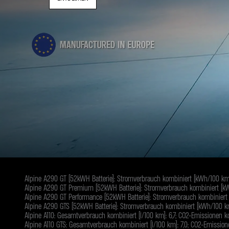
Alpine A290 GT (52kWH Batterie): Stromverbrauch kombiniert (kWh/100 km):
Alpine A290 GT Premium (52kWH Batterie): Stromverbrauch kombiniert (kWh
Alpine A290 GT Performance (52kWH Batterie): Stromverbrauch kombiniert (
Alpine A290 GTS (52kWH Batterie): Stromverbrauch kombiniert (kWh/100 km)
Alpine A110: Gesamtverbrauch kombiniert (l/100 km): 6,7; CO2-Emissionen ko
Alpine A110 GTS: Gesamtverbrauch kombiniert (l/100 km): 7,0; CO2-Emission