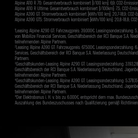
Alpine A110 R 70: Gesamtverbrauch kombiniert (l/100 km): 6,9; CO2-Emission
Alpine A110 R Ultime: Gesamtverbrauch kombiniert (l/100km): 7,5, CO2-Emis
Alpine A390 GT: Stromverbrauch kombiniert (kWh/100 km): 20,7-18,9; CO2-E
Alpine A390 GTS: Stromverbrauch kombiniert (kWh/100 km): 20,8-18,8; CO2-
¹Leasing Alpine A290 GT: Fahrzeugpreis: 39.000€. Leasingsonderzahlung: 5.
von Mobilize Financial Services, Geschäftsbereich der RCI Banque S.A. Nie
teilnehmenden Alpine Partnern.
Leasing Alpine A390 GT: Fahrzeugpreis: 67.500€. Leasingsonderzahlung: 6.
2
Services, Geschäftsbereich der RCI Banque S.A. Niederlassung Deutschland,
Partnern.
Geschäftskunden-Leasing Alpine A290 GT: Leasingsonderzahlung: 3.193,28€ 
3
Geschäftsbereich der RCI Banque S.A. Niederlassung Deutschland, Jagenbe
teilnehmenden Alpine Partnern.
Geschäftskunden-Leasing Alpine A390 GT: Leasingsonderzahlung: 5.378,15€ 
4
Geschäftsbereich der RCI Banque S.A. Niederlassung Deutschland, Jagenbe
teilnehmenden Alpine Partnern.
*Der Elektrobonus i. H. v. bis zu 6.000€, entspricht dem max. Bundeszu
Auszahlung des Bundeszuschusses nach Qualifizierung gemäß Richtlinien 