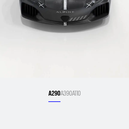
A290
A390
A110