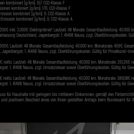
en kombiniert (g/km): 157; CO2-Klasse: F
sionen kombiniert (g/km): 170; CO2-Klasse: F
mission kombiniert (g/km): 0; CO2-Klasse: A
Emission kombiniert (g/km): 0; CO2-Klasse: A
200€ inkl. 3.000€ Elektroprämie². Laufzeit: 48 Monate. Gesamtlaufleistung: 40.000 k
derlassung Deutschland, Jagenbergstr. 1, 41468 Neuss, zzgl. Überführungskosten. Gül
500€. Laufzeit: 48 Monate. Gesamtlaufleistung: 40.000 km. Monatsrate: 459€. Gesam
 Jagenbergstr. 1, 41468 Neuss, zzgl. Überführungskosten. Gültig für Privatkund/-in
netto. Laufzeit: 48 Monate. Gesamtlaufleistung: 40.000 km. Monatsrate: 251,26€ net
rgstr. 1, 41468 Neuss, zzgl. Umsatzsteuer sowie Überführungskosten. Gültig für Ge
netto. Laufzeit: 48 Monate. Gesamtlaufleistung: 40.000 km. Monatsrate: 389,08€ net
rgstr. 1, 41468 Neuss, zzgl. Umsatzsteuer sowie Überführungskosten. Gültig für Ge
schuss für Haushalte mit geringem bis mittlerem Einkommen, gemäß den Förderricht
und positivem Bescheid eines von Ihnen gestellten Antrags beim Bundesamt für Wir