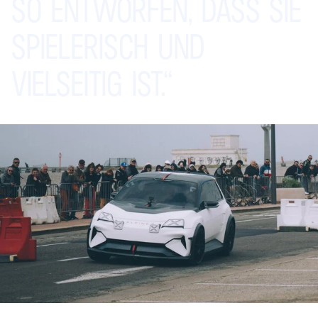
SO
ENTWORFEN,
DASS
SIE
SPIELERISCH
UND
VIELSEITIG
IST.“