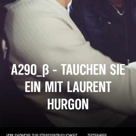
A290_Β - TAUCHEN SIE
EIN MIT LAURENT
HURGON
VOM SHOWCAR ZUR STRASSENTAUGLICHKEIT
TESTFAHRER