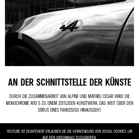
AN DER SCHNITTSTELLE DER KÜNSTE
DURCH DIE ZUSAMMENARBEIT VON ALPINE UND MATHIEU CESAR WIRD DIE
MONOCHROME A110 S ZU EINEM ZEITLOSEN KUNSTWERK, DAS WEIT ÜBER DEN
STATUS EINES FAHRZEUGS HINAUSGEHT.
YOUTUBE IST DEAKTIVIERT. ERLAUBEN SIE DIE VERWENDUNG VON SOCIAL COOKIES, UM
AUF DEN VIDEOINHALT ZUZUGREIFEN.