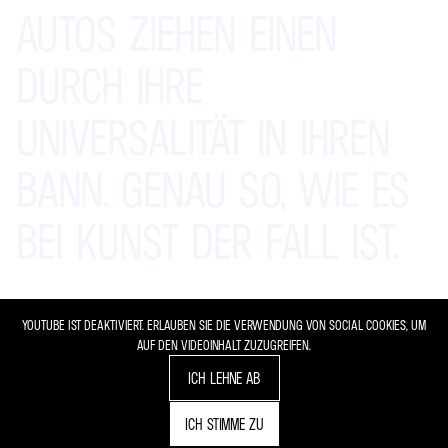
AUTOS
ZIEHEN
EINEN
DURCH
IHRE
UNIVERSALITÄT
IN
IHREN
BANN.
GENAU
SO,
WIE
ES
BEI
KUNST
DER
FALL
IST.
YOUTUBE IST DEAKTIVIERT. ERLAUBEN SIE DIE VERWENDUNG VON SOCIAL COOKIES, UM
AUF DEN VIDEOINHALT ZUZUGREIFEN.
ICH LEHNE AB
ICH STIMME ZU