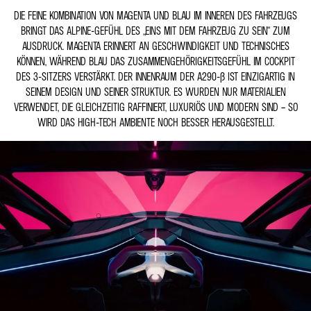
DIE FEINE KOMBINATION VON MAGENTA UND BLAU IM INNEREN DES FAHRZEUGS
BRINGT DAS ALPINE-GEFÜHL DES „EINS MIT DEM FAHRZEUG ZU SEIN“ ZUM
AUSDRUCK. MAGENTA ERINNERT AN GESCHWINDIGKEIT UND TECHNISCHES
KÖNNEN, WÄHREND BLAU DAS ZUSAMMENGEHÖRIGKEITSGEFÜHL IM COCKPIT
DES 3-SITZERS VERSTÄRKT. DER INNENRAUM DER A290-Β IST EINZIGARTIG IN
SEINEM DESIGN UND SEINER STRUKTUR. ES WURDEN NUR MATERIALIEN
VERWENDET, DIE GLEICHZEITIG RAFFINIERT, LUXURIÖS UND MODERN SIND – SO
WIRD DAS HIGH-TECH AMBIENTE NOCH BESSER HERAUSGESTELLT.