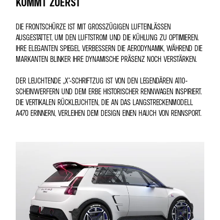
OMMT ZUERST
DIE FRONTSCHÜRZE IST MIT GROSSZÜGIGEN LUFTEINLÄSSEN A
USGESTATTET, UM DEN LUFTSTROM UND DIE KÜHLUNG ZU OPTIMIEREN. I
HRE ELEGANTEN SPIEGEL VERBESSERN DIE AERODYNAMIK, WÄHREND DIE M
ARKANTEN BLINKER IHRE DYNAMISCHE PRÄSENZ NOCH VERSTÄRKEN.
DER LEUCHTENDE „X"-SCHRIFTZUG IST VON DEN LEGENDÄREN A110-
SCHEINWERFERN UND DEM ERBE HISTORISCHER RENNWAGEN INSPIRIERT.
DIE VERTIKALEN RÜCKLEUCHTEN, DIE AN DAS LANGSTRECKENMODELL
A470 ERINNERN, VERLEIHEN DEM DESIGN EINEN HAUCH VON RENNSPORT.