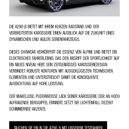
DIE A290-Β BIETET MIT IHREM KURZEN RADSTAND UND DER
VERBREITERTEN KAROSSERIE EINEN AUSBLICK AUF DIE ZUKUNFT EINES
DYNAMISCHEN UND AGILEN SERIENFAHRZEUGS.
DIESES SHOWCAR VERKÖRPERT DIE ESSENZ VON ALPINE UND BIETET EIN
ELEKTRISCHES FAHRERLEBNIS, DAS DEN BEGRIFF DER SPORTLICHKEIT AUF
EIN NEUES NIVEAU HEBT. SEIN ZEITGEMÄSSES KAROSSERIEDESIGN V
ERBINDET ROBUSTE KONTUREN MIT AUSGEKLÜGELTEN TECHNISCHEN E
LEMENTEN UND UNTERSTREICHT DAMIT DIE KONSEQUENTE A
USRICHTUNG AUF HOHE LEISTUNG.
DER MAKELLOSE, PUDERWEISSE LACK SEINER KAROSSERIE, DER AN HOCH A
UFRAGENDE BERGGIPFEL ERINNERT, SETZT BEI LICHTEINFALL DEZENT S
CHIMMERNDE AKZENTE.
TAUCHEN SIE EIN IN DIE A290_Β MIT UNSEREM TESTFAHRER