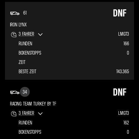
DNF
61
IRON LYNX
3
FAHRER
LMGT3
RUNDEN
166
BOXENSTOPPS
0
ZEIT
BESTE ZEIT
1'43.365
DNF
34
RACING TEAM TURKEY BY TF
3
FAHRER
LMGT3
RUNDEN
162
BOXENSTOPPS
0